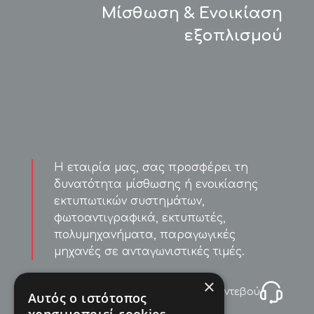
Μίσθωση & Ενοικίαση
εξοπλισμού
Η εταιρία μας, σας προσφέρει τη
δυνατότητα μίσθωσης ή ενοικίασης
εκτυπωτικών συστημάτων,
φωτοαντιγραφικά, εκτυπωτές,
πολυμηχανήματα, παραγωγικές
μηχανές σε ανταγωνιστικές τιμές.
×
Καλέστε μας για ραντεβού
Αυτός ο ιστότοπος