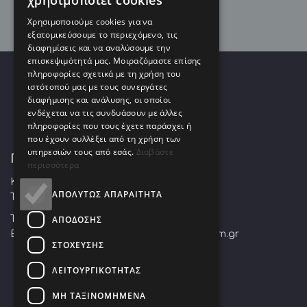
χρησιμοποιεί cookies
Χρησιμοποιούμε cookies για να
εξατομικεύσουμε το περιεχόμενο, τις
διαφημίσεις και να αναλύσουμε την
επισκεψιμότητά μας. Μοιραζόμαστε επίσης
πληροφορίες σχετικά με τη χρήση του
ιστότοπού μας με τους συνεργάτες
διαφήμισης και ανάλυσης, οι οποίοι
ενδέχεται να τις συνδυάσουν με άλλες
πληροφορίες που τους έχετε παράσχει ή
που έχουν συλλέξει από τη χρήση των
υπηρεσιών τους από εσάς.
Διαβάστε
ΠΟΥΛΙΑΡΕΚΟΣ ΧΡΗΣΤΟΣ Α.Ε.
περισσότερα
Κουρτίδου 28 Αθήνα, Αθήνα 10445,
ΑΠΟΛΎΤΩΣ ΑΠΑΡΑΊΤΗΤΑ
Τρεις Γέφυρες Αττικής
ΑΠΌΔΟΣΗΣ
Τ:
+30 2108822531
| F:
+30 2108838467
E:
info@fotocopy.com.gr
www.fotocopy.com.gr
ΣΤΌΧΕΥΣΗΣ
ΛΕΙΤΟΥΡΓΙΚΌΤΗΤΑΣ
ΜΗ ΤΑΞΙΝΟΜΗΜΈΝΑ