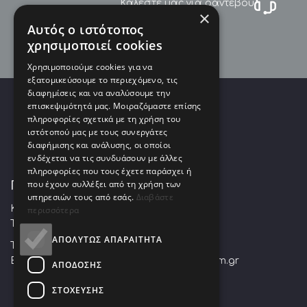
Καλέστε μας για ραντεβού
×
Αυτός ο ιστότοπος
χρησιμοποιεί cookies
Χρησιμοποιούμε cookies για να
εξατομικεύσουμε το περιεχόμενο, τις
διαφημίσεις και να αναλύσουμε την
επισκεψιμότητά μας. Μοιραζόμαστε επίσης
πληροφορίες σχετικά με τη χρήση του
ιστότοπού μας με τους συνεργάτες
διαφήμισης και ανάλυσης, οι οποίοι
ενδέχεται να τις συνδυάσουν με άλλες
πληροφορίες που τους έχετε παράσχει ή
που έχουν συλλέξει από τη χρήση των
ΠΟΥΛΙΑΡΕΚΟΣ ΧΡΗΣΤΟΣ Α.Ε.
υπηρεσιών τους από εσάς.
Διαβάστε
Κουρτίδου 28 Αθήνα, Αθήνα 10445,
περισσότερα
Τρεις Γέφυρες Αττικής
ΑΠΟΛΎΤΩΣ ΑΠΑΡΑΊΤΗΤΑ
Τ:
+30 2108822531
| F:
+30 2108838467
E:
info@fotocopy.com.gr
www.fotocopy.com.gr
ΑΠΌΔΟΣΗΣ
ΣΤΌΧΕΥΣΗΣ