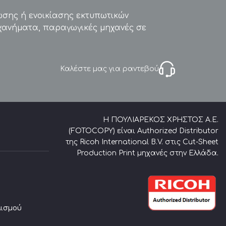
ωσης ή ενοικίασης εκτυπωτικών
χανήματα, παραγωγικές μηχανές σε
Καλέστε μας για ραντεβού
Η ΠΟΥΛΙΑΡΕΚΟΣ ΧΡΗΣΤΟΣ Α.Ε.
(FOTOCOPY) είναι Authorized Distributor
της Ricoh International B.V. στις Cut-Sheet
Production Print μηχανές στην Ελλάδα.
λισμού