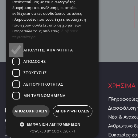
ιστότοπού μας με τους συνεργάτες
διαφήμισης και ανάλυσης, οι οποίοι
Μίσθωση & Ενοικίαση
ενδέχεται να τις συνδυάσουν με άλλες
πληροφορίες που τους έχετε παράσχει ή
εξοπλισμού
που έχουν συλλέξει από τη χρήση των
υπηρεσιών τους από εσάς.
Διαβάστε
περισσότερα
ΑΠΟΛΎΤΩΣ ΑΠΑΡΑΊΤΗΤΑ
ΑΠΌΔΟΣΗΣ
ΣΤΌΧΕΥΣΗΣ
ΛΕΙΤΟΥΡΓΙΚΌΤΗΤΑΣ
ΧΡΗΣΙΜΑ
ΜΗ ΤΑΞΙΝΟΜΗΜΈΝΑ
Πληροφορίες 
Διασφάλιση 
ΠΟΥΛΙΑΡΕΚΟΣ ΧΡΗΣΤΟΣ Α.Ε.
ΑΠΟΔΟΧΗ ΟΛΩΝ
ΑΠΟΡΡΙΨΗ ΟΛΩΝ
Νέα & Ανακο
Κουρτίδου 28 Αθήνα, Αθήνα 10445,
ΕΜΦΆΝΙΣΗ ΛΕΠΤΟΜΕΡΕΙΏΝ
Ανθρώπινο δ
Τρεις Γέφυρες Αττικής
POWERED BY COOKIESCRIPT
Ευκαιρίες κ
Τ:
+30 2108822531
| F:
+30 2108838467