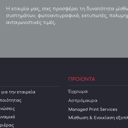
Η εταιρία μας, σας προσφέρει τη δυνατότητα μίσθ
συστημάτων, φωτοαντιγραφικά, εκτυπωτές, πολυμη
ανταγωνιστικές τιμές.
ΠΡΟΙΟΝΤΑ
Έγχρωμα
για την εταιρεία
ποιότητας
Ασπρόμαυρα
ινώσεις
Managed Print Services
υναμικό
Μίσθωση & Ενοικίαση εξοπ
αριέρας